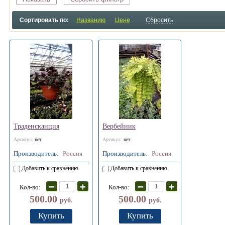
Сортировать по:
Названию
Цене
Сбросить
Траденсканция
Вербейник
Артикул:
нет
Артикул:
нет
Производитель:
Россия
Производитель:
Россия
Добавить к сравнению
Добавить к сравнению
−
+
−
+
Кол-во:
Кол-во:
500.00
500.00
руб.
руб.
Купить
Купить