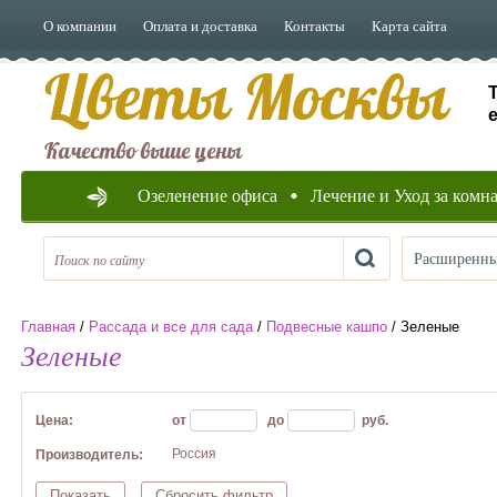
О компании
Оплата и доставка
Контакты
Карта сайта
Цветы Москвы
e
Качество выше цены
Озеленение офиса
Лечение и Уход за ком
Расширенны
Главная
/
Рассада и все для сада
/
Подвесные кашпо
/ Зеленые
Зеленые
Цена:
от
до
руб.
Россия
Производитель:
Показать
Сбросить фильтр