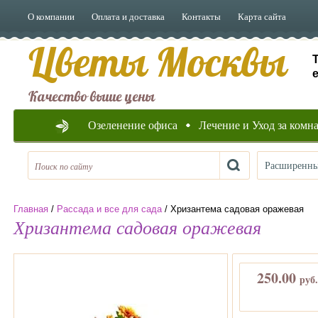
О компании
Оплата и доставка
Контакты
Карта сайта
Цветы Москвы
e
Качество выше цены
Озеленение офиса
Лечение и Уход за ком
Расширенны
Главная
/
Рассада и все для сада
/ Хризантема садовая оражевая
Хризантема садовая оражевая
250.00
руб.