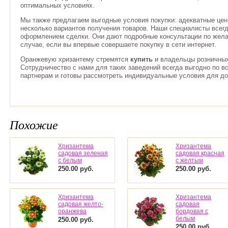
оптимальных условиях.
Мы также предлагаем выгодные условия покупки: адекватные цен
несколько вариантов получения товаров. Наши специалисты всегд
оформлением сделки. Они дают подробные консультации по жела
случае, если вы впервые совершаете покупку в сети интернет.
Оранжевую хризантему стремятся
купить
и владельцы розничных
Сотрудничество с нами для таких заведений всегда выгодно по 
партнерам и готовы рассмотреть индивидуальные условия для до
Похожие
Хризантема
Хризантема
садовая зеленая
садовая красная
с белым
с желтым
250.00
руб.
250.00
руб.
Хризантема
Хризантема
садовая желто-
садовая
оранжева
бордовая с
белым
250.00
руб.
250.00
руб.