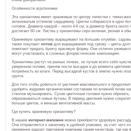
Особенности агротехники
Эта хризантема имеет оранжевые по центру лепестки с темно-же
зеленоватым оттенком сердцевину. Цветки собираются в одно бол
головок. Диаметр каждой – около 4-6 см, а диаметр букета около 
достигает 60 см. Листва у хризантемы серо-зеленая, резная и оби
Оранжевую хризантему выращивают на больших клумбах, садовых
также покупают
оптом
для выращивания под срезку – цветы долго
помогают придать букету красивую форму. Они отлично уживаютс
могут участвовать в сложных флористических композициях.
Хризантемы растут на разных почвах, но лучше всего себя чувст
умеренном поливе, причем после высадки и до момента цветени
потребность во влаге. Перед высадкой кустов в землю нужно поз
грунта.
Для того чтобы добиться от растения максимального и продолжит
удобрять жидкими органическими составами по влажной почве каж
стволов мульчировать. Сухие цветочные головки нужно обрезать, 
образовываться новые бутоны. В период цветения нужно сократит
больше цветов, и меньше вегетативной массы.
Где купить оранжевую хризантему?
В нашем
интернет-магазине
можно приобрести здоровую рассаду
Она отправляется к заказчику в удобной упаковке, за счет чего 
неизменно радуют партнеров компании своим качеством, так как 