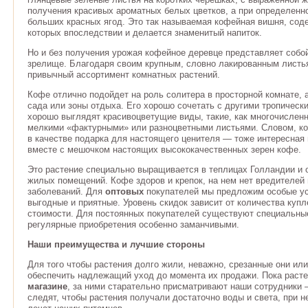
получения красивых ароматных белых цветков, а при определенн
больших красных ягод. Это так называемая кофейная вишня, соде
которых впоследствии и делается знаменитый напиток.
Но и без получения урожая кофейное деревце представляет собо
зрелище. Благодаря своим крупным, словно лакированным листья
привычный ассортимент комнатных растений.
Кофе отлично подойдет на роль солитера в просторной комнате, а
сада или зоны отдыха. Его хорошо сочетать с другими тропическ
хорошо выглядят красивоцветущие виды, такие, как многочисленн
мелкими «фактурными» или разноцветными листьями. Словом, ко
в качестве подарка для настоящего ценителя — тоже интересная 
вместе с мешочком настоящих высококачественных зерен кофе.
Это растение специально выращивается в теплицах Голландии и 
жилых помещений. Кофе здоров и крепок, на нем нет вредителей 
заболеваний. Для
оптовых
покупателей мы предложим особые усл
выгодные и приятные. Уровень скидок зависит от количества куп
стоимости. Для постоянных покупателей существуют специальн
регулярные приобретения особенно заманчивыми.
Наши преимущества и лучшие стороны
Для того чтобы растения долго жили, неважно, срезанные они ил
обеспечить надлежащий уход до момента их продажи. Пока раст
магазине
, за ними старательно присматривают наши сотрудники
следят, чтобы растения получали достаточно воды и света, при 