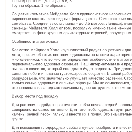
Период цветения (месяцы): 5-6, 8
Группа обрезки: 1 не обрезать
Соцветия клематиса Мейдвелл Холл крупнолистного напоминают п
сиреневые колокольчиковидные формы цветов. Само растение яв
семейства. Средняя высота лианы – до 3,5 метров. Ландшафтные
саженцы Мейдвелл Холл
оптом
, поскольку именно такие нежны
смотрятся на фоне крупных архитектурных строений, популярных
Особенности агротехники
Клематис Мейдвелл Холл крупнолистный радует соцветиями два ра
лета, причем оба этих цветения одинаковы по многим характерис
многолетником, что во многом определяет особенности его агроте
первоначального здоровья саженцев. Наш
интернет-магазин
пред
высокого качества, который еще долго будет радовать. При дол
сильные побеги и пышные густомахровые соцветия. В своей раб
оборудование, что значительно улучшает качество растений. Ст
только самые здоровые и сильные образцы. Мы не сомневаемся,
окончанием заказа, однако взаимовыгодное сотрудничество може
Выбор места под посадку
Для растения подойдет практически любая почва средней полосы
совершенства самостоятельно. Для того чтобы сделать грунт р
камень, речной песок, гальку и внести их в почву. Это значител
грунта.
Для повышения плодородных свойств лучше приобрести и внести