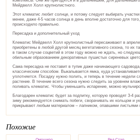
комплексы. Они же пригодятся и в дальнейшем, для дальнейшего
Мейдвелл Холл крупнолистного.
Этот клематис любит солнце, и потому следует выбирать участки
менее, даже 4-5 часов солнца в день вполне достаточно для того
происходило правильно.
Пересадка и дополнительный уход
Клематис Мейдвелл Холл крупнолистный пересаживают в апрел
приобретены в любой другой месяц вегетативного сезона, то их т
в таком случае соцветий в этом году можно не ждать, но следую
обильным образованием декоративных пушистых сиреневых цвето
Сама пересадка не поставит в тупик даже начинающего садовода,
классическим способом. Выкапывается ямка, куда устанавливаетс
уплотняется. Посадку нужно полить, и теперь в течение недели 
растение. В течение всего сезона нужно следить за уровнем вла
поливать клематис. Чтобы уменьшить испарение, можно мульчиро
Благодарен клематис будет за подпитку, которую проводят 3-4 раз
зиму рекомендуется снимать побеги, сворачивать их кольцом и у
прикрывают любым материалом – лапником, опавшими листьями и
Похожие
Омоширо
Ред Стар