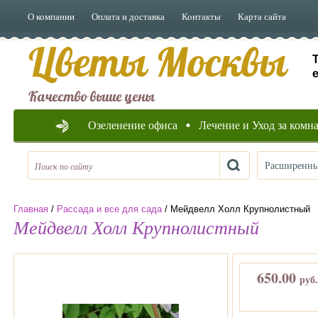
О компании
Оплата и доставка
Контакты
Карта сайта
Цветы Москвы
e
Качество выше цены
Озеленение офиса
Лечение и Уход за ком
Расширенны
Главная
/
Рассада и все для сада
/ Мейдвелл Холл Крупнолистный
Мейдвелл Холл Крупнолистный
650.00
руб.